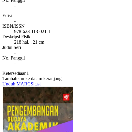
No. Panggil
-
Edisi
-
ISBN/ISSN
978-623-113-021-1
Deskripsi Fisik
218 hal. ; 21 cm
Judul Seri
-
No. Panggil
-
Ketersediaan
1
Tambahkan ke dalam keranjang
Unduh MARC
Sitasi