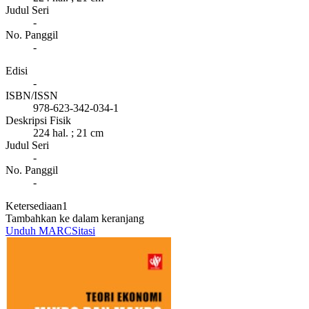
Judul Seri
-
No. Panggil
-
Edisi
-
ISBN/ISSN
978-623-342-034-1
Deskripsi Fisik
224 hal. ; 21 cm
Judul Seri
-
No. Panggil
-
Ketersediaan
1
Tambahkan ke dalam keranjang
Unduh MARC
Sitasi