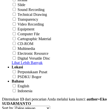
Slide
Sound Recording
Technical Drawing
Transparency
Video Recording
Equipment
Computer File
Cartographic Material
CD-ROM
Multimedia
Electronic Resource
Digital Versatile Disc
Lihat Lebih Banyak
Lokasi
Perpustakaan Pusat
PSDKU Bogor
Bahasa
English
Indonesia
Ditemukan
13
dari pencarian Anda melalui kata kunci:
author=Eko
SUDARMANTO
Sort by