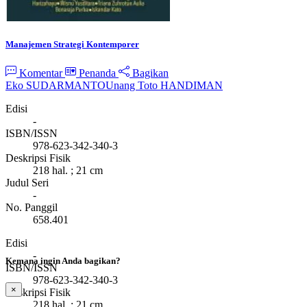
Manajemen Strategi Kontemporer
Komentar
Penanda
Bagikan
Eko SUDARMANTO
Unang Toto HANDIMAN
Edisi
-
ISBN/ISSN
978-623-342-340-3
Deskripsi Fisik
218 hal. ; 21 cm
Judul Seri
-
No. Panggil
658.401
Edisi
-
Kemana ingin Anda bagikan?
ISBN/ISSN
978-623-342-340-3
×
Deskripsi Fisik
218 hal. ; 21 cm