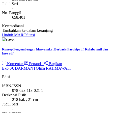
Judul Seri
-
No. Panggil
658.401
Ketersediaan
1
Tambahkan ke dalam keranjang
Unduh MARC
Sitasi
Konsep Pengembangan Masyarakat Berbasis Partisipatif, Kolaboratif dan
Inovatif
Komentar
Penanda
Bagikan
Eko SUDARMANTO
Ima RAHMAWATI
Edisi
-
ISBN/ISSN
978-623-113-021-1
Deskripsi Fisik
218 hal. ; 21 cm
Judul Seri
-