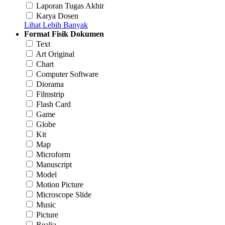
Laporan Tugas Akhir
Karya Dosen
Lihat Lebih Banyak
Format Fisik Dokumen
Text
Art Original
Chart
Computer Software
Diorama
Filmstrip
Flash Card
Game
Globe
Kit
Map
Microform
Manuscript
Model
Motion Picture
Microscope Slide
Music
Picture
Realia