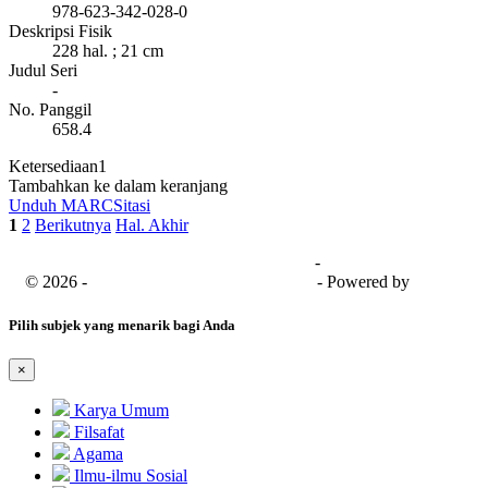
978-623-342-028-0
Deskripsi Fisik
228 hal. ; 21 cm
Judul Seri
-
No. Panggil
658.4
Ketersediaan
1
Tambahkan ke dalam keranjang
Unduh MARC
Sitasi
1
2
Berikutnya
Hal. Akhir
Universitas Bima Sakapenta
-
SISFO
© 2026 -
Senayan Developer Community
- Powered by
SLiMS
Pilih subjek yang menarik bagi Anda
×
Karya Umum
Filsafat
Agama
Ilmu-ilmu Sosial