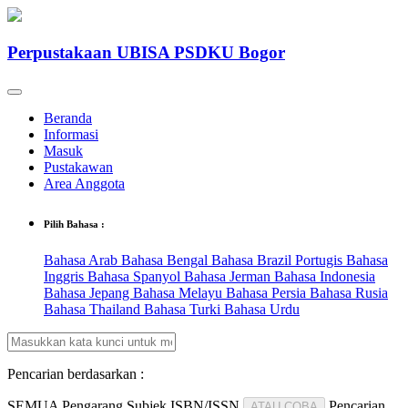
Perpustakaan UBISA PSDKU Bogor
Beranda
Informasi
Masuk
Pustakawan
Area Anggota
Pilih Bahasa :
Bahasa Arab
Bahasa Bengal
Bahasa Brazil Portugis
Bahasa
Inggris
Bahasa Spanyol
Bahasa Jerman
Bahasa Indonesia
Bahasa Jepang
Bahasa Melayu
Bahasa Persia
Bahasa Rusia
Bahasa Thailand
Bahasa Turki
Bahasa Urdu
Pencarian berdasarkan :
SEMUA
Pengarang
Subjek
ISBN/ISSN
Pencarian
ATAU COBA