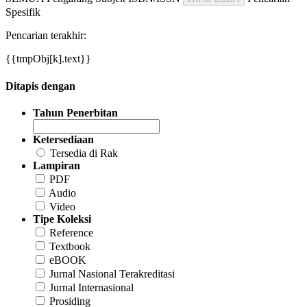
Spesifik
Pencarian terakhir:
{{tmpObj[k].text}}
Ditapis dengan
Tahun Penerbitan
Ketersediaan
Tersedia di Rak
Lampiran
PDF
Audio
Video
Tipe Koleksi
Reference
Textbook
eBOOK
Jurnal Nasional Terakreditasi
Jurnal Internasional
Prosiding