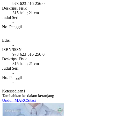
978-623-516-256-0
Deskripsi Fisik
315 hal. ; 21 cm
Judul Seri
-
No. Panggil
-
Edisi
-
ISBN/ISSN
978-623-516-256-0
Deskripsi Fisik
315 hal. ; 21 cm
Judul Seri
-
No. Panggil
-
Ketersediaan
1
Tambahkan ke dalam keranjang
Unduh MARC
Sitasi