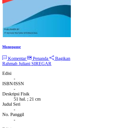
Monopause
Komentar
Penanda
Bagikan
Rahmah Juliani SIREGAR
Edisi
-
ISBN/ISSN
-
Deskripsi Fisik
51 hal. ; 21 cm
Judul Seri
-
No. Panggil
-