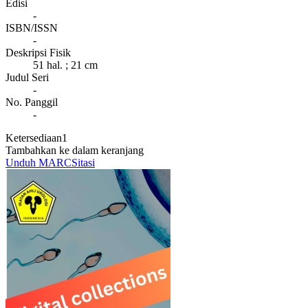
Edisi
-
ISBN/ISSN
-
Deskripsi Fisik
51 hal. ; 21 cm
Judul Seri
-
No. Panggil
-
Ketersediaan
1
Tambahkan ke dalam keranjang
Unduh MARC
Sitasi