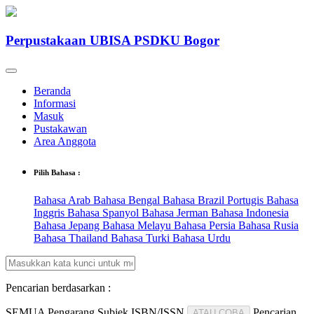
Perpustakaan UBISA PSDKU Bogor
Beranda
Informasi
Masuk
Pustakawan
Area Anggota
Pilih Bahasa :
Bahasa Arab
Bahasa Bengal
Bahasa Brazil Portugis
Bahasa
Inggris
Bahasa Spanyol
Bahasa Jerman
Bahasa Indonesia
Bahasa Jepang
Bahasa Melayu
Bahasa Persia
Bahasa Rusia
Bahasa Thailand
Bahasa Turki
Bahasa Urdu
Pencarian berdasarkan :
SEMUA
Pengarang
Subjek
ISBN/ISSN
Pencarian
ATAU COBA