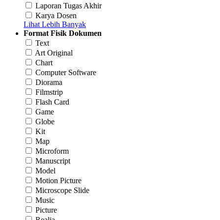
Laporan Tugas Akhir
Karya Dosen
Lihat Lebih Banyak
Format Fisik Dokumen
Text
Art Original
Chart
Computer Software
Diorama
Filmstrip
Flash Card
Game
Globe
Kit
Map
Microform
Manuscript
Model
Motion Picture
Microscope Slide
Music
Picture
Realia