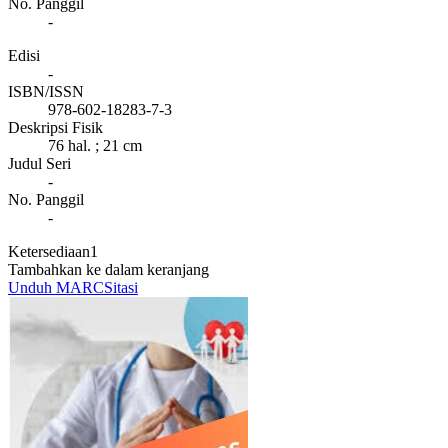
No. Panggil
-
Edisi
-
ISBN/ISSN
978-602-18283-7-3
Deskripsi Fisik
76 hal. ; 21 cm
Judul Seri
-
No. Panggil
-
Ketersediaan
1
Tambahkan ke dalam keranjang
Unduh MARC
Sitasi