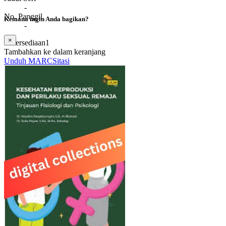
-
No. Panggil
Kemana ingin Anda bagikan?
-
×
Ketersediaan
1
Tambahkan ke dalam keranjang
Unduh MARC
Sitasi