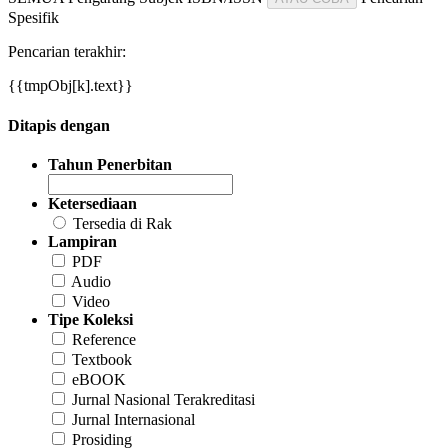
Spesifik
Pencarian terakhir:
{{tmpObj[k].text}}
Ditapis dengan
Tahun Penerbitan
Ketersediaan
Tersedia di Rak
Lampiran
PDF
Audio
Video
Tipe Koleksi
Reference
Textbook
eBOOK
Jurnal Nasional Terakreditasi
Jurnal Internasional
Prosiding