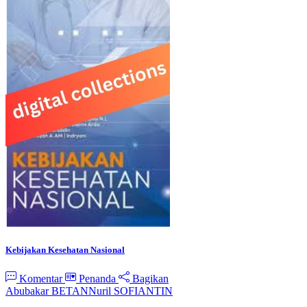
Kebijakan Kesehatan Nasional
Komentar
Penanda
Bagikan
Abubakar BETAN
Nuril SOFIANTIN