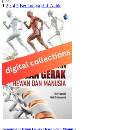
1
2
3
4
5
Berikutnya
Hal. Akhir
Keajaiban Organ Gerak Hewan dan Manusia