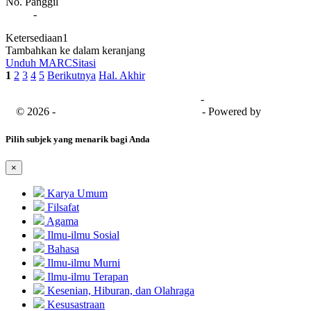
No. Panggil
-
Ketersediaan
1
Tambahkan ke dalam keranjang
Unduh MARC
Sitasi
1
2
3
4
5
Berikutnya
Hal. Akhir
Universitas Bima Sakapenta
-
SISFO
© 2026 -
Senayan Developer Community
- Powered by
SLiMS
Pilih subjek yang menarik bagi Anda
×
Karya Umum
Filsafat
Agama
Ilmu-ilmu Sosial
Bahasa
Ilmu-ilmu Murni
Ilmu-ilmu Terapan
Kesenian, Hiburan, dan Olahraga
Kesusastraan