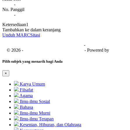
-
No. Panggil
-
Ketersediaan
1
Tambahkan ke dalam keranjang
Unduh MARC
Sitasi
Universitas Bima Sakapenta
-
SISFO
© 2026 -
Senayan Developer Community
- Powered by
SLiMS
Pilih subjek yang menarik bagi Anda
×
Karya Umum
Filsafat
Agama
Ilmu-ilmu Sosial
Bahasa
Ilmu-ilmu Murni
Ilmu-ilmu Terapan
Kesenian, Hiburan, dan Olahraga