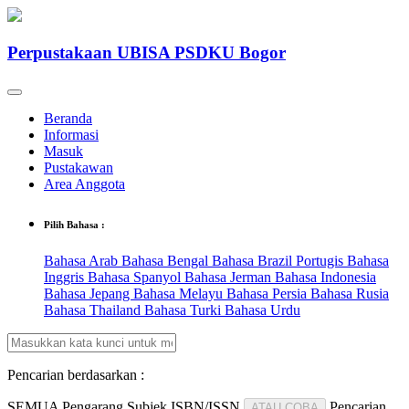
Perpustakaan UBISA PSDKU Bogor
Beranda
Informasi
Masuk
Pustakawan
Area Anggota
Pilih Bahasa :
Bahasa Arab
Bahasa Bengal
Bahasa Brazil Portugis
Bahasa
Inggris
Bahasa Spanyol
Bahasa Jerman
Bahasa Indonesia
Bahasa Jepang
Bahasa Melayu
Bahasa Persia
Bahasa Rusia
Bahasa Thailand
Bahasa Turki
Bahasa Urdu
Pencarian berdasarkan :
SEMUA
Pengarang
Subjek
ISBN/ISSN
Pencarian
ATAU COBA