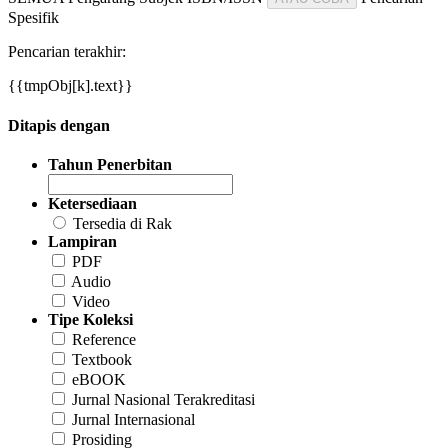
Spesifik
Pencarian terakhir:
{{tmpObj[k].text}}
Ditapis dengan
Tahun Penerbitan
Ketersediaan
Tersedia di Rak
Lampiran
PDF
Audio
Video
Tipe Koleksi
Reference
Textbook
eBOOK
Jurnal Nasional Terakreditasi
Jurnal Internasional
Prosiding