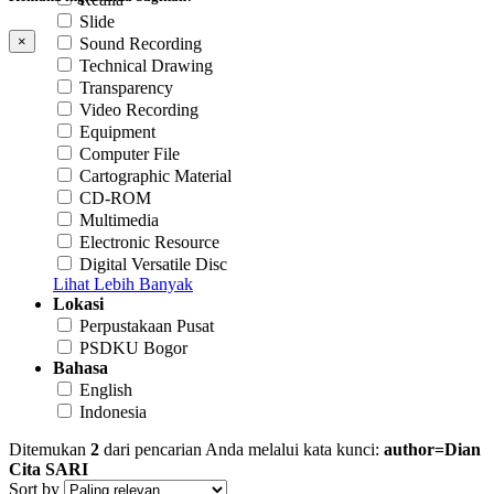
Slide
×
Sound Recording
Technical Drawing
Transparency
Video Recording
Equipment
Computer File
Cartographic Material
CD-ROM
Multimedia
Electronic Resource
Digital Versatile Disc
Lihat Lebih Banyak
Lokasi
Perpustakaan Pusat
PSDKU Bogor
Bahasa
English
Indonesia
Ditemukan
2
dari pencarian Anda melalui kata kunci:
author=Dian
Cita SARI
Sort by