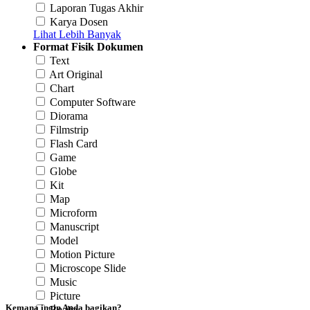
Laporan Tugas Akhir
Karya Dosen
Lihat Lebih Banyak
Format Fisik Dokumen
Text
Art Original
Chart
Computer Software
Diorama
Filmstrip
Flash Card
Game
Globe
Kit
Map
Microform
Manuscript
Model
Motion Picture
Microscope Slide
Music
Picture
Kemana ingin Anda bagikan?
Realia