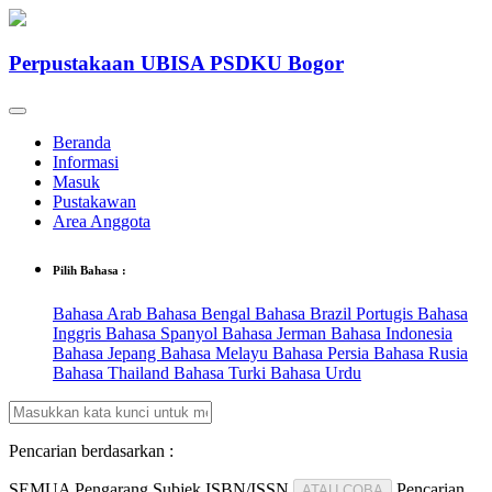
Perpustakaan UBISA PSDKU Bogor
Beranda
Informasi
Masuk
Pustakawan
Area Anggota
Pilih Bahasa :
Bahasa Arab
Bahasa Bengal
Bahasa Brazil Portugis
Bahasa
Inggris
Bahasa Spanyol
Bahasa Jerman
Bahasa Indonesia
Bahasa Jepang
Bahasa Melayu
Bahasa Persia
Bahasa Rusia
Bahasa Thailand
Bahasa Turki
Bahasa Urdu
Pencarian berdasarkan :
SEMUA
Pengarang
Subjek
ISBN/ISSN
Pencarian
ATAU COBA