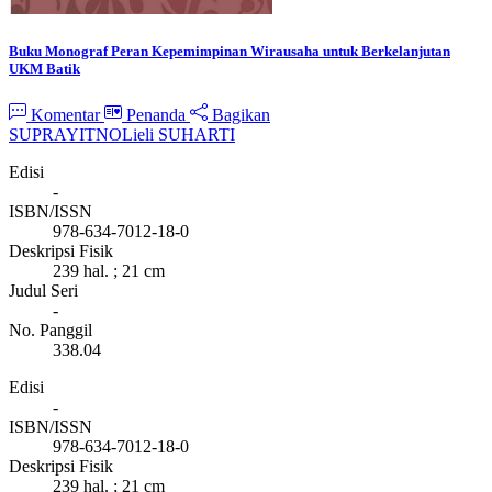
Buku Monograf Peran Kepemimpinan Wirausaha untuk Berkelanjutan
UKM Batik
Komentar
Penanda
Bagikan
SUPRAYITNO
Lieli SUHARTI
Edisi
-
ISBN/ISSN
978-634-7012-18-0
Deskripsi Fisik
239 hal. ; 21 cm
Judul Seri
-
No. Panggil
338.04
Edisi
-
ISBN/ISSN
978-634-7012-18-0
Deskripsi Fisik
239 hal. ; 21 cm