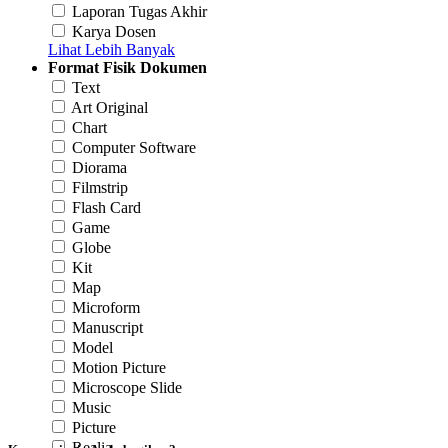
Laporan Tugas Akhir
Karya Dosen
Lihat Lebih Banyak
Format Fisik Dokumen
Text
Art Original
Chart
Computer Software
Diorama
Filmstrip
Flash Card
Game
Globe
Kit
Map
Microform
Manuscript
Model
Motion Picture
Microscope Slide
Music
Picture
Realia