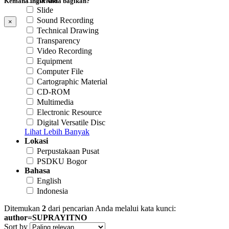
Kemana ingin Anda bagikan?
Slide
Sound Recording
×
Technical Drawing
Transparency
Video Recording
Equipment
Computer File
Cartographic Material
CD-ROM
Multimedia
Electronic Resource
Digital Versatile Disc
Lihat Lebih Banyak
Lokasi
Perpustakaan Pusat
PSDKU Bogor
Bahasa
English
Indonesia
Ditemukan
2
dari pencarian Anda melalui kata kunci:
author=SUPRAYITNO
Sort by