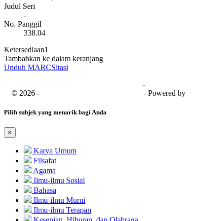
Judul Seri
-
No. Panggil
338.04
Ketersediaan
1
Tambahkan ke dalam keranjang
Unduh MARC
Sitasi
Universitas Bima Sakapenta
-
SISFO
© 2026 -
Senayan Developer Community
- Powered by
SLiMS
Pilih subjek yang menarik bagi Anda
×
Karya Umum
Filsafat
Agama
Ilmu-ilmu Sosial
Bahasa
Ilmu-ilmu Murni
Ilmu-ilmu Terapan
Kesenian, Hiburan, dan Olahraga