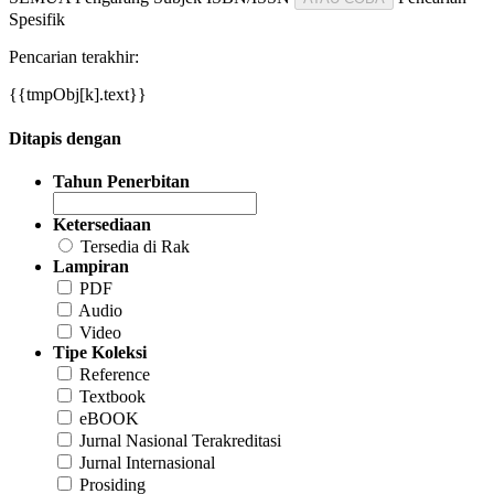
Spesifik
Pencarian terakhir:
{{tmpObj[k].text}}
Ditapis dengan
Tahun Penerbitan
Ketersediaan
Tersedia di Rak
Lampiran
PDF
Audio
Video
Tipe Koleksi
Reference
Textbook
eBOOK
Jurnal Nasional Terakreditasi
Jurnal Internasional
Prosiding