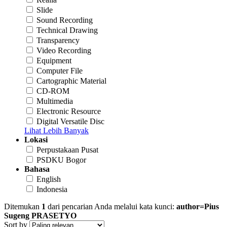
Slide
Sound Recording
Technical Drawing
Transparency
Video Recording
Equipment
Computer File
Cartographic Material
CD-ROM
Multimedia
Electronic Resource
Digital Versatile Disc
Lihat Lebih Banyak
Lokasi
Perpustakaan Pusat
PSDKU Bogor
Bahasa
English
Indonesia
Ditemukan
1
dari pencarian Anda melalui kata kunci:
author=Pius
Sugeng PRASETYO
Sort by