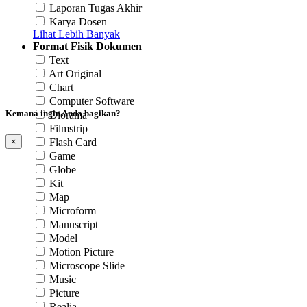
Laporan Tugas Akhir
Karya Dosen
Lihat Lebih Banyak
Format Fisik Dokumen
Text
Art Original
Chart
Computer Software
Kemana ingin Anda bagikan?
Diorama
Filmstrip
Flash Card
×
Game
Globe
Kit
Map
Microform
Manuscript
Model
Motion Picture
Microscope Slide
Music
Picture
Realia