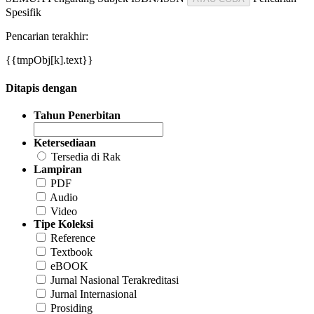
Spesifik
Pencarian terakhir:
{{tmpObj[k].text}}
Ditapis dengan
Tahun Penerbitan
Ketersediaan
Tersedia di Rak
Lampiran
PDF
Audio
Video
Tipe Koleksi
Reference
Textbook
eBOOK
Jurnal Nasional Terakreditasi
Jurnal Internasional
Prosiding