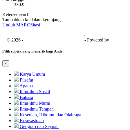
330.9
Ketersediaan
1
Tambahkan ke dalam keranjang
Unduh MARC
Sitasi
Universitas Bima Sakapenta
-
SISFO
© 2026 -
Senayan Developer Community
- Powered by
SLiMS
Pilih subjek yang menarik bagi Anda
×
Karya Umum
Filsafat
Agama
Ilmu-ilmu Sosial
Bahasa
Ilmu-ilmu Murni
Ilmu-ilmu Terapan
Kesenian, Hiburan, dan Olahraga
Kesusastraan
Geografi dan Sejarah