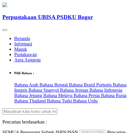
Perpustakaan UBISA PSDKU Bogor
Beranda
Informasi
Masuk
Pustakawan
Area Anggota
Pilih Bahasa :
Bahasa Arab
Bahasa Bengal
Bahasa Brazil Portugis
Bahasa
Inggris
Bahasa Spanyol
Bahasa Jerman
Bahasa Indonesia
Bahasa Jepang
Bahasa Melayu
Bahasa Persia
Bahasa Rusia
Bahasa Thailand
Bahasa Turki
Bahasa Urdu
Pencarian berdasarkan :
SEMUA
Pengarang
Subjek
ISBN/ISSN
Pencarian
ATAU COBA