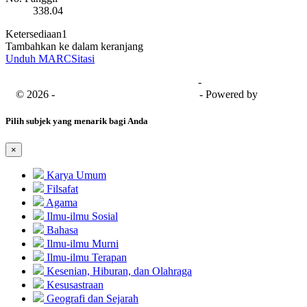
338.04
Ketersediaan
1
Tambahkan ke dalam keranjang
Unduh MARC
Sitasi
Universitas Bima Sakapenta
-
SISFO
© 2026 -
Senayan Developer Community
- Powered by
SLiMS
Pilih subjek yang menarik bagi Anda
×
Karya Umum
Filsafat
Agama
Ilmu-ilmu Sosial
Bahasa
Ilmu-ilmu Murni
Ilmu-ilmu Terapan
Kesenian, Hiburan, dan Olahraga
Kesusastraan
Geografi dan Sejarah