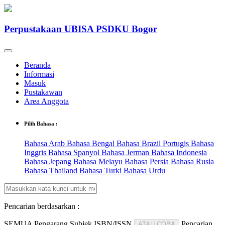
Perpustakaan UBISA PSDKU Bogor
Beranda
Informasi
Masuk
Pustakawan
Area Anggota
Pilih Bahasa :
Bahasa Arab
Bahasa Bengal
Bahasa Brazil Portugis
Bahasa
Inggris
Bahasa Spanyol
Bahasa Jerman
Bahasa Indonesia
Bahasa Jepang
Bahasa Melayu
Bahasa Persia
Bahasa Rusia
Bahasa Thailand
Bahasa Turki
Bahasa Urdu
Pencarian berdasarkan :
SEMUA
Pengarang
Subjek
ISBN/ISSN
Pencarian
ATAU COBA