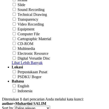
Slide
Sound Recording
Technical Drawing
Transparency
Video Recording
Equipment
Computer File
Cartographic Material
CD-ROM
Multimedia
Electronic Resource
Digital Versatile Disc
Lihat Lebih Banyak
Lokasi
Perpustakaan Pusat
PSDKU Bogor
Bahasa
English
Indonesia
Ditemukan
1
dari pencarian Anda melalui kata kunci:
author=Muhartini SALIM
Sort by