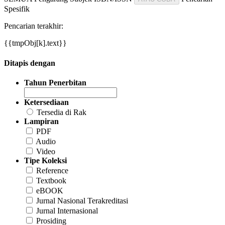
Spesifik
Pencarian terakhir:
{{tmpObj[k].text}}
Ditapis dengan
Tahun Penerbitan
Ketersediaan
Tersedia di Rak
Lampiran
PDF
Audio
Video
Tipe Koleksi
Reference
Textbook
eBOOK
Jurnal Nasional Terakreditasi
Jurnal Internasional
Prosiding