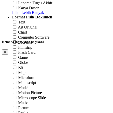
Laporan Tugas Akhir
Karya Dosen
Lihat Lebih Banyak
Format Fisik Dokumen
Text
Art Original
Chart
Computer Software
Kemana ingin Anda bagikan?
Diorama
Filmstrip
Flash Card
×
Game
Globe
Kit
Map
Microform
Manuscript
Model
Motion Picture
Microscope Slide
Music
Picture
Realia