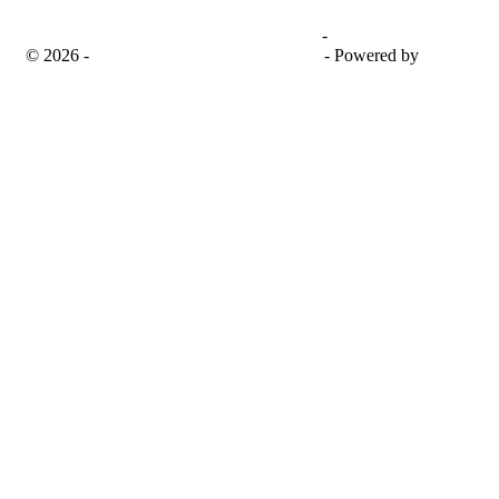
Universitas Bima Sakapenta
-
SISFO
© 2026 -
Senayan Developer Community
- Powered by
SLiMS