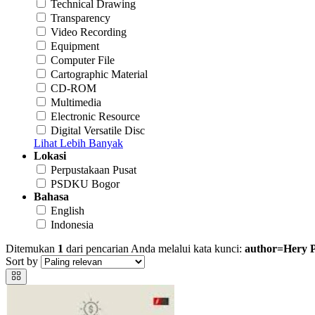
Technical Drawing
Transparency
Video Recording
Equipment
Computer File
Cartographic Material
CD-ROM
Multimedia
Electronic Resource
Digital Versatile Disc
Lihat Lebih Banyak
Lokasi
Perpustakaan Pusat
PSDKU Bogor
Bahasa
English
Indonesia
Ditemukan
1
dari pencarian Anda melalui kata kunci:
author=Hery 
Sort by