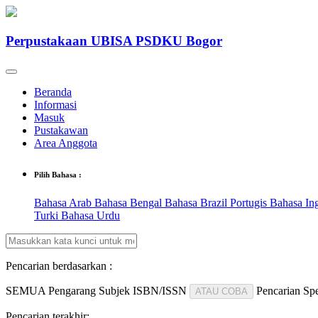
Perpustakaan UBISA PSDKU Bogor
Beranda
Informasi
Masuk
Pustakawan
Area Anggota
Pilih Bahasa :
Bahasa Arab
Bahasa Bengal
Bahasa Brazil Portugis
Bahasa In
Turki
Bahasa Urdu
Pencarian berdasarkan :
SEMUA
Pengarang
Subjek
ISBN/ISSN
Pencarian Spe
ATAU COBA
Pencarian terakhir: