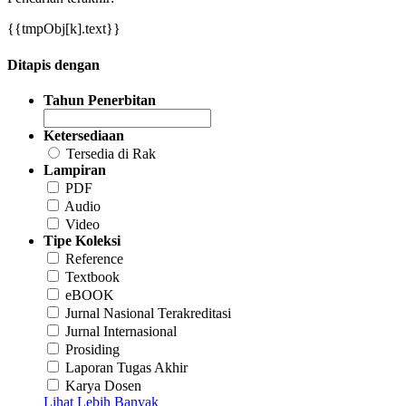
{{tmpObj[k].text}}
Ditapis dengan
Tahun Penerbitan
Ketersediaan
Tersedia di Rak
Lampiran
PDF
Audio
Video
Tipe Koleksi
Reference
Textbook
eBOOK
Jurnal Nasional Terakreditasi
Jurnal Internasional
Prosiding
Laporan Tugas Akhir
Karya Dosen
Lihat Lebih Banyak