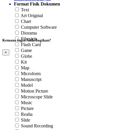
Format Fisik Dokumen
Text
Art Original
Chart
Computer Software
Diorama
Filmstrip
Kemana ingin Anda bagikan?
Flash Card
Game
×
Globe
Kit
Map
Microform
Manuscript
Model
Motion Picture
Microscope Slide
Music
Picture
Realia
Slide
Sound Recording