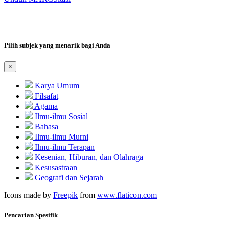
Pilih subjek yang menarik bagi Anda
×
Karya Umum
Filsafat
Agama
Ilmu-ilmu Sosial
Bahasa
Ilmu-ilmu Murni
Ilmu-ilmu Terapan
Kesenian, Hiburan, dan Olahraga
Kesusastraan
Geografi dan Sejarah
Icons made by
Freepik
from
www.flaticon.com
Pencarian Spesifik