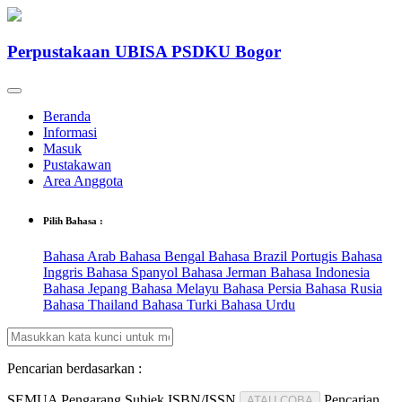
Perpustakaan UBISA PSDKU Bogor
Beranda
Informasi
Masuk
Pustakawan
Area Anggota
Pilih Bahasa :
Bahasa Arab
Bahasa Bengal
Bahasa Brazil Portugis
Bahasa
Inggris
Bahasa Spanyol
Bahasa Jerman
Bahasa Indonesia
Bahasa Jepang
Bahasa Melayu
Bahasa Persia
Bahasa Rusia
Bahasa Thailand
Bahasa Turki
Bahasa Urdu
Pencarian berdasarkan :
SEMUA
Pengarang
Subjek
ISBN/ISSN
Pencarian
ATAU COBA