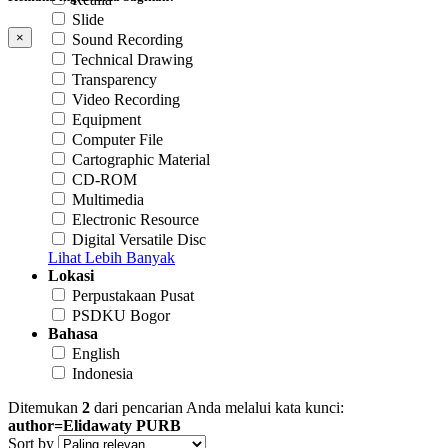
Slide
×
Sound Recording
Technical Drawing
Transparency
Video Recording
Equipment
Computer File
Cartographic Material
CD-ROM
Multimedia
Electronic Resource
Digital Versatile Disc
Lihat Lebih Banyak
Lokasi
Perpustakaan Pusat
PSDKU Bogor
Bahasa
English
Indonesia
Ditemukan
2
dari pencarian Anda melalui kata kunci:
author=Elidawaty PURB
Sort by