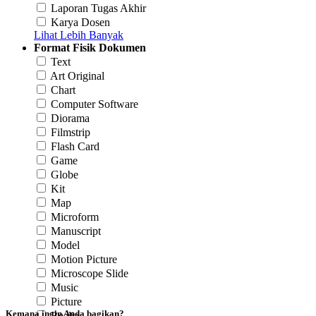
Laporan Tugas Akhir
Karya Dosen
Lihat Lebih Banyak
Format Fisik Dokumen
Text
Art Original
Chart
Computer Software
Diorama
Filmstrip
Flash Card
Game
Globe
Kit
Map
Microform
Manuscript
Model
Motion Picture
Microscope Slide
Music
Picture
Kemana ingin Anda bagikan?
Realia