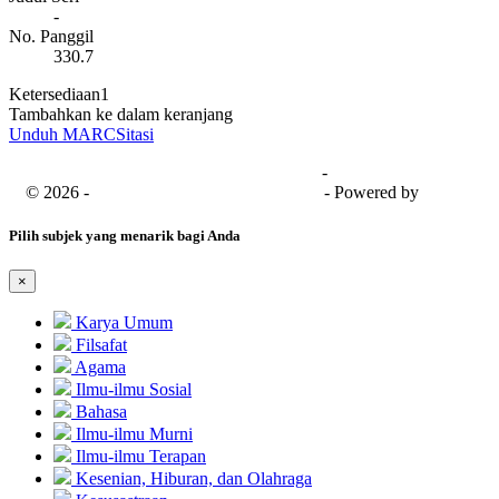
-
No. Panggil
330.7
Ketersediaan
1
Tambahkan ke dalam keranjang
Unduh MARC
Sitasi
Universitas Bima Sakapenta
-
SISFO
© 2026 -
Senayan Developer Community
- Powered by
SLiMS
Pilih subjek yang menarik bagi Anda
×
Karya Umum
Filsafat
Agama
Ilmu-ilmu Sosial
Bahasa
Ilmu-ilmu Murni
Ilmu-ilmu Terapan
Kesenian, Hiburan, dan Olahraga