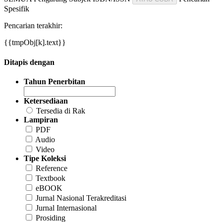
Spesifik
Pencarian terakhir:
{{tmpObj[k].text}}
Ditapis dengan
Tahun Penerbitan
Ketersediaan
Tersedia di Rak
Lampiran
PDF
Audio
Video
Tipe Koleksi
Reference
Textbook
eBOOK
Jurnal Nasional Terakreditasi
Jurnal Internasional
Prosiding