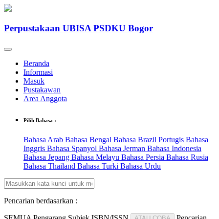
Perpustakaan UBISA PSDKU Bogor
Beranda
Informasi
Masuk
Pustakawan
Area Anggota
Pilih Bahasa :
Bahasa Arab
Bahasa Bengal
Bahasa Brazil Portugis
Bahasa
Inggris
Bahasa Spanyol
Bahasa Jerman
Bahasa Indonesia
Bahasa Jepang
Bahasa Melayu
Bahasa Persia
Bahasa Rusia
Bahasa Thailand
Bahasa Turki
Bahasa Urdu
Pencarian berdasarkan :
SEMUA
Pengarang
Subjek
ISBN/ISSN
Pencarian
ATAU COBA