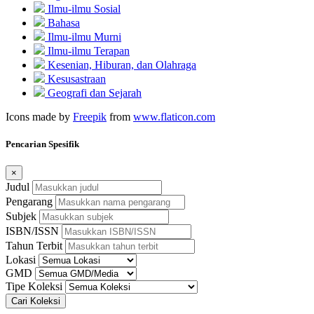
Ilmu-ilmu Sosial
Bahasa
Ilmu-ilmu Murni
Ilmu-ilmu Terapan
Kesenian, Hiburan, dan Olahraga
Kesusastraan
Geografi dan Sejarah
Icons made by
Freepik
from
www.flaticon.com
Pencarian Spesifik
×
Judul
Pengarang
Subjek
ISBN/ISSN
Tahun Terbit
Lokasi
GMD
Tipe Koleksi
Cari Koleksi