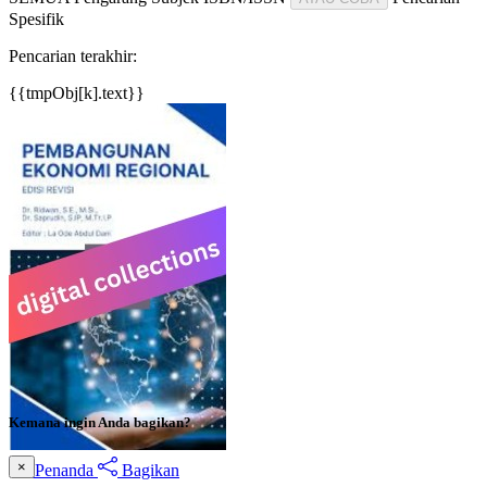
Spesifik
Pencarian terakhir:
{{tmpObj[k].text}}
Kemana ingin Anda bagikan?
×
Penanda
Bagikan