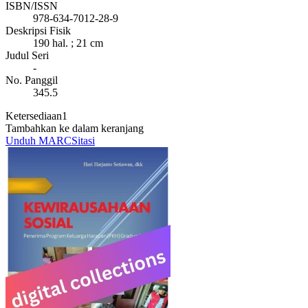
ISBN/ISSN
978-634-7012-28-9
Deskripsi Fisik
190 hal. ; 21 cm
Judul Seri
-
No. Panggil
345.5
Ketersediaan
1
Tambahkan ke dalam keranjang
Unduh MARC
Sitasi