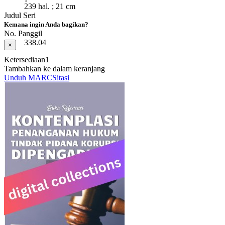
239 hal. ; 21 cm
Judul Seri
-
Kemana ingin Anda bagikan?
No. Panggil
338.04
×
Ketersediaan
1
Tambahkan ke dalam keranjang
Unduh MARC
Sitasi