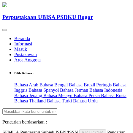
Perpustakaan UBISA PSDKU Bogor
Beranda
Informasi
Masuk
Pustakawan
Area Anggota
Pilih Bahasa :
Bahasa Arab
Bahasa Bengal
Bahasa Brazil Portugis
Bahasa
Inggris
Bahasa Spanyol
Bahasa Jerman
Bahasa Indonesia
Bahasa Jepang
Bahasa Melayu
Bahasa Persia
Bahasa Rusia
Bahasa Thailand
Bahasa Turki
Bahasa Urdu
Pencarian berdasarkan :
SEMUA
Pengarang
Subjek
ISBN/ISSN
Pencarian
ATAU COBA