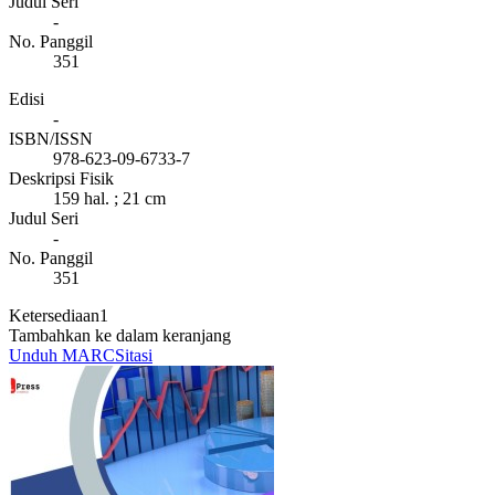
Judul Seri
-
No. Panggil
351
Edisi
-
ISBN/ISSN
978-623-09-6733-7
Deskripsi Fisik
159 hal. ; 21 cm
Judul Seri
-
No. Panggil
351
Ketersediaan
1
Tambahkan ke dalam keranjang
Unduh MARC
Sitasi