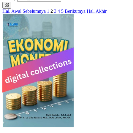
Hal. Awal
Sebelumnya
1
2
3
4
5
Berikutnya
Hal. Akhir