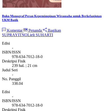
Buku Monograf Peran Kepemimpinan Wirausaha untuk Berkelanjutan
UKM Batik
Komentar
Penanda
Bagikan
SUPRAYITNO
Lieli SUHARTI
Edisi
-
ISBN/ISSN
978-634-7012-18-0
Deskripsi Fisik
239 hal. ; 21 cm
Judul Seri
-
No. Panggil
338.04
Edisi
-
ISBN/ISSN
978-634-7012-18-0
Deskripsi Fisik