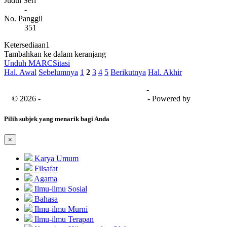
Judul Seri
-
No. Panggil
351
Ketersediaan
1
Tambahkan ke dalam keranjang
Unduh MARC
Sitasi
Hal. Awal
Sebelumnya
1
2
3
4
5
Berikutnya
Hal. Akhir
Universitas Bima Sakapenta
-
SISFO
© 2026 -
Senayan Developer Community
- Powered by
SLiMS
Pilih subjek yang menarik bagi Anda
×
Karya Umum
Filsafat
Agama
Ilmu-ilmu Sosial
Bahasa
Ilmu-ilmu Murni
Ilmu-ilmu Terapan