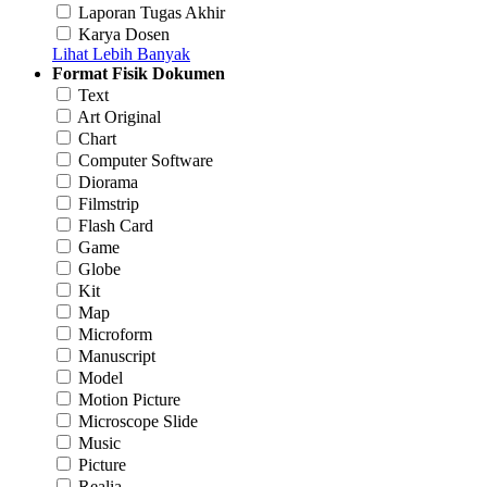
Laporan Tugas Akhir
Karya Dosen
Lihat Lebih Banyak
Format Fisik Dokumen
Text
Art Original
Chart
Computer Software
Diorama
Filmstrip
Flash Card
Game
Globe
Kit
Map
Microform
Manuscript
Model
Motion Picture
Microscope Slide
Music
Picture
Realia