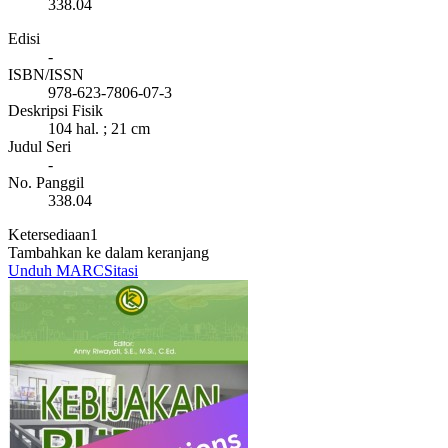
338.04
Edisi
-
ISBN/ISSN
978-623-7806-07-3
Deskripsi Fisik
104 hal. ; 21 cm
Judul Seri
-
No. Panggil
338.04
Ketersediaan
1
Tambahkan ke dalam keranjang
Unduh MARC
Sitasi