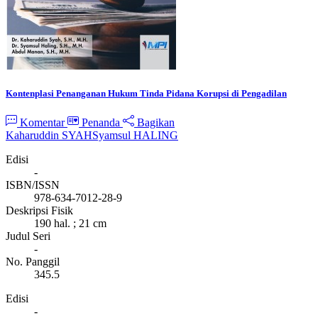
Kontenplasi Penanganan Hukum Tinda Pidana Korupsi di Pengadilan
Komentar
Penanda
Bagikan
Kaharuddin SYAH
Syamsul HALING
Edisi
-
ISBN/ISSN
978-634-7012-28-9
Deskripsi Fisik
190 hal. ; 21 cm
Judul Seri
-
No. Panggil
345.5
Edisi
-