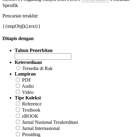
Spesifik
Pencarian terakhir:
{{tmpObj[k].text}}
Ditapis dengan
Tahun Penerbitan
Ketersediaan
Tersedia di Rak
Lampiran
PDF
Audio
Video
Tipe Koleksi
Reference
Textbook
eBOOK
Jurnal Nasional Terakreditasi
Jurnal Internasional
Prosiding